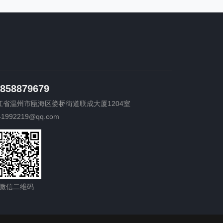
858879679
江省温州市瓯海区娄桥街道联成大厦1204室
41992219@qq.com
微信二维码