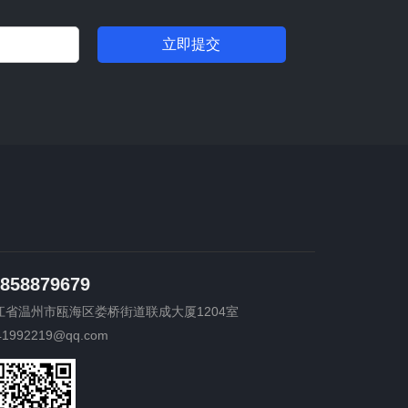
立即提交
858879679
江省温州市瓯海区娄桥街道联成大厦1204室
41992219@qq.com