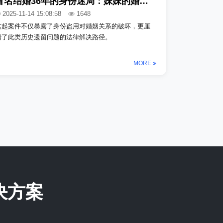
冒名结婚36年的身份迷局：妹妹的婚姻，为何让姐姐陷入“重婚”困境？
2025-11-14 15:08:58
1648
这起案件不仅暴露了身份盗用对婚姻关系的破坏，更厘
清了此类历史遗留问题的法律解决路径。
MORE
决方案