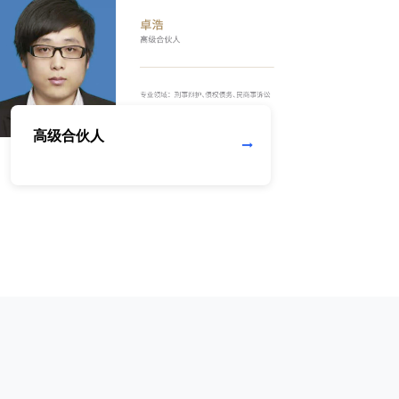
高级合伙人
资